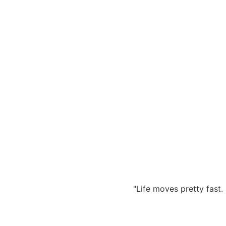
Zum
Inhalt
springen
"Life moves pretty fast. 