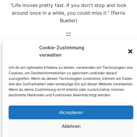
"Life moves pretty fast. If you don't stop and look
around once in a while, you could miss it." (Ferris
Bueller)
DSC00092-Exposure
Cookie-Zustimmung
verwalten
Um dir ein optimales Erlebnis zu bieten, verwenden wir Technologien wie
Cookies, um Geräteinformationen zu speichern und/oder darauf
zuzugreifen. Wenn du diesen Technologien zustimmst, können wir Daten
wie das Surfverhalten oder eindeutige IDs auf dieser Website verarbeiten.
Stephan
24. April 2019
Wenn du deine Zustimmung nicht erteilst oder zurückziehst, können
bestimmte Merkmale und Funktionen beeinträchtigt werden.
Akzeptieren
Ablehnen