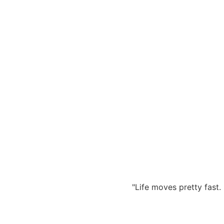
Zum
Inhalt
springen
"Life moves pretty fast. 