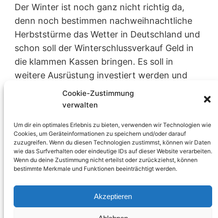
Der Winter ist noch ganz nicht richtig da,
denn noch bestimmen nachweihnachtliche
Herbststürme das Wetter in Deutschland und
schon soll der Winterschlussverkauf Geld in
die klammen Kassen bringen. Es soll in
weitere Ausrüstung investiert werden und
dafür müssen einige Schätze dran glauben.
Cookie-Zustimmung
Den Anfang macht meine so sehr
verwalten
geschätzte, aber zu wenig genutzte Polaroid
Um dir ein optimales Erlebnis zu bieten, verwenden wir Technologien wie
SX-70…
Cookies, um Geräteinformationen zu speichern und/oder darauf
Stephan
4. Januar 2012
Photographie
zuzugreifen. Wenn du diesen Technologien zustimmst, können wir Daten
wie das Surfverhalten oder eindeutige IDs auf dieser Website verarbeiten.
Konica Minolta Dynax 7D
, 
Minolta 9000
, 
Polaroid SX-70
Wenn du deine Zustimmung nicht erteilst oder zurückziehst, können
, 
sale
, 
verkauf
bestimmte Merkmale und Funktionen beeinträchtigt werden.
Akzeptieren