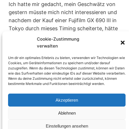
Ich hatte mir gedacht, mein Geschwätz von
gestern müsste mich nicht interessieren und
nachdem der Kauf einer Fujifilm GX 690 III in
Tokyo durch mieses Timing scheiterte, hätte
ich noch einen Wunsch frei oder was auch
Cookie-Zustimmung
immer. Eigentlich weiß ich gar nicht, was ich
verwalten
mir gedacht hatte, aber dann lag eine Leica
Um dir ein optimales Erlebnis zu bieten, verwenden wir Technologien wie
M9 auf meinem…
Cookies, um Geräteinformationen zu speichern und/oder darauf
Stephan
29. September 2014
zuzugreifen. Wenn du diesen Technologien zustimmst, können wir Daten
wie das Surfverhalten oder eindeutige IDs auf dieser Website verarbeiten.
Allgemeines
, 
Photographie
Wenn du deine Zustimmung nicht erteilst oder zurückziehst, können
digital
, 
handel
, 
leica m
, 
Leica M9
bestimmte Merkmale und Funktionen beeinträchtigt werden.
Akzeptieren
Ablehnen
Einstellungen ansehen
Proudly Powered by
WordPress