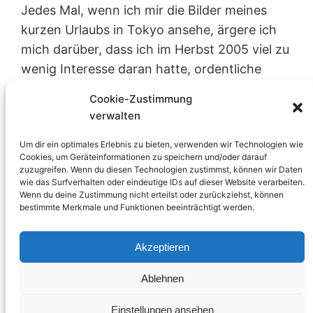
Jedes Mal, wenn ich mir die Bilder meines
kurzen Urlaubs in Tokyo ansehe, ärgere ich
mich darüber, dass ich im Herbst 2005 viel zu
wenig Interesse daran hatte, ordentliche
Aufnahmen mit nach Hause zu bringen und
Cookie-Zustimmung
stattdessen an Funktionsweise der
verwalten
preiswerten Kamera und Bildausschnitt so
Um dir ein optimales Erlebnis zu bieten, verwenden wir Technologien wie
rudimentär interessiert zu sein, dass ich
Cookies, um Geräteinformationen zu speichern und/oder darauf
wünschte, mir heute selbst…
zuzugreifen. Wenn du diesen Technologien zustimmst, können wir Daten
wie das Surfverhalten oder eindeutige IDs auf dieser Website verarbeiten.
Stephan
30. August 2013
Photographie
Wenn du deine Zustimmung nicht erteilst oder zurückziehst, können
island
, 
japan
, 
new york
, 
reise
, 
tokyo
, 
USA
bestimmte Merkmale und Funktionen beeinträchtigt werden.
Akzeptieren
Ablehnen
Einstellungen ansehen