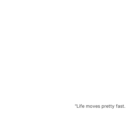
Zum
Inhalt
springen
"Life moves pretty fast. 