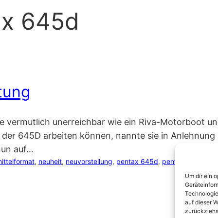
ax 645d
tung
erte vermutlich unerreichbar wie ein Riva-Motorboot u
it der 645D arbeiten können, nannte sie in Anlehnung a
 nun auf…
ittelformat
, 
neuheit
, 
neuvorstellung
, 
pentax 645d
, 
pentax 645z
Um dir ein 
Geräteinfor
Technologie
auf dieser W
zurückziehs