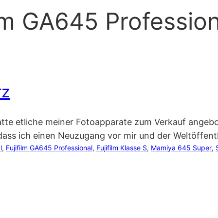
ilm GA645 Profession
rz
t hatte etliche meiner Fotoapparate zum Verkauf ang
ass ich einen Neuzugang vor mir und der Weltöffentl
l
, 
Fujifilm GA645 Professional
, 
Fujifilm Klasse S
, 
Mamiya 645 Super
, 