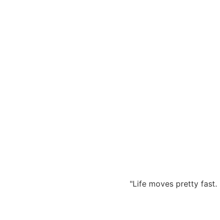
Zum
Inhalt
springen
"Life moves pretty fast. 