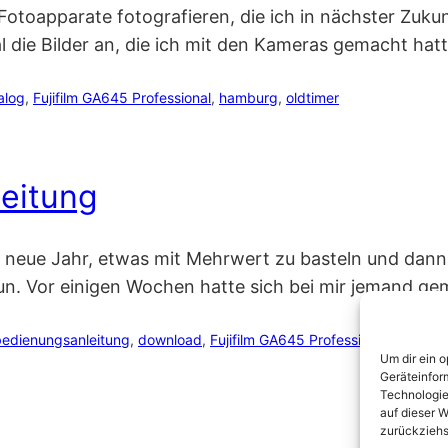
ie Fotoapparate fotografieren, die ich in nächster Zu
l die Bilder an, die ich mit den Kameras gemacht hat
alog
, 
Fujifilm GA645 Professional
, 
hamburg
, 
oldtimer
eitung
s neue Jahr, etwas mit Mehrwert zu basteln und dann 
n. Vor einigen Wochen hatte sich bei mir jemand geme
bedienungsanleitung
, 
download
, 
Fujifilm GA645 Professional
, 
manual
Um dir ein 
Geräteinfor
Technologie
auf dieser W
zurückziehs