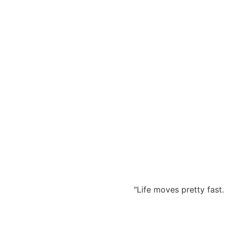
Zum
Inhalt
springen
"Life moves pretty fast. 