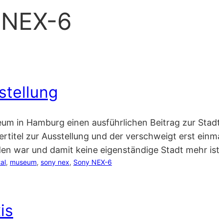
 NEX-6
stellung
seum in Hamburg einen ausführlichen Beitrag zur Stad
rtitel zur Ausstellung und der verschweigt erst einm
n war und damit keine eigenständige Stadt mehr ist
tal
, 
museum
, 
sony nex
, 
Sony NEX-6
is