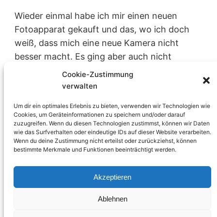
Wieder einmal habe ich mir einen neuen
Fotoapparat gekauft und das, wo ich doch
weiß, dass mich eine neue Kamera nicht
besser macht. Es ging aber auch nicht
darum, ob ich eine neue Kamera brauchen
Cookie-Zustimmung
würde, es ging darum, sich einen
verwalten
langgehegten wie irrationalen Wunsch zu
Um dir ein optimales Erlebnis zu bieten, verwenden wir Technologien wie
erfüllen.
Cookies, um Geräteinformationen zu speichern und/oder darauf
Stephan
28. Mai 2015
Photographie
zuzugreifen. Wenn du diesen Technologien zustimmst, können wir Daten
wie das Surfverhalten oder eindeutige IDs auf dieser Website verarbeiten.
120
, 
analog
, 
camporn
, 
cosina
, 
film
, 
fujifilm
, 
Wenn du deine Zustimmung nicht erteilst oder zurückziehst, können
Voigtländer Bessa III
bestimmte Merkmale und Funktionen beeinträchtigt werden.
Akzeptieren
Ablehnen