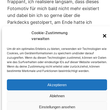
frappant, ich realisiere langsam, dass dieses
Fotomotiv für mich bald nicht mehr existiert
und dabei bin ich so gerne über die
Parkdecks gestolpert, am Ende hatte ich
sogar Eingang in die Räumlichkeiten erhalten
Cookie-Zustimmung
und habe im letzten Jahr mit all erdenklichen
verwalten
Fotoapparaten Bilder gemacht. Jetzt, Anfang
Um dir ein optimales Erlebnis zu bieten, verwenden wir Technologien wie
März 2010, haben…
Cookies, um Geräteinformationen zu speichern und/oder darauf
Stephan
8. März 2010
Photographie
zuzugreifen. Wenn du diesen Technologien zustimmst, können wir Daten
altona
, 
digital
, 
frappant
, 
hamburg
, 
Nikon D40
wie das Surfverhalten oder eindeutige IDs auf dieser Website verarbeiten.
Wenn du deine Zustimmung nicht erteilst oder zurückziehst, können
bestimmte Merkmale und Funktionen beeinträchtigt werden.
Vorherige Seite
1
2
3
Akzeptieren
Ablehnen
Einstellungen ansehen
Proudly Powered by
WordPress